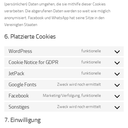
(persönlichen) Daten umgehen, die sie mithilfe dieser Cookies
verarbeiten. Die abgerufenen Daten werden so weit wie möglich
anonymisiert. Facebook und WhatsApp hat seine Sitze in den
Vereinigten Staaten
6. Platzierte Cookies
WordPress
funktionelle
Consent
to
Cookie Notice for GDPR
funktionelle
Consent
service
to
JetPack
funktionelle
wordpress
Consent
service
to
Google Fonts
Zweck wird noch ermittelt
cookie-
Consent
service
notice-
to
Facebook
Marketing/Verfolgung, funktionelle
jetpack
Consent
for-
service
to
Sonstiges
Zweck wird noch ermittelt
gdpr
google-
Consent
service
fonts
to
7. Einwilligung
facebook
service