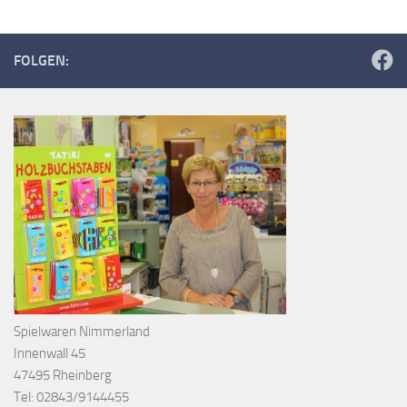
FOLGEN:
Spielwaren Nimmerland
Innenwall 45
47495 Rheinberg
Tel: 02843/9144455